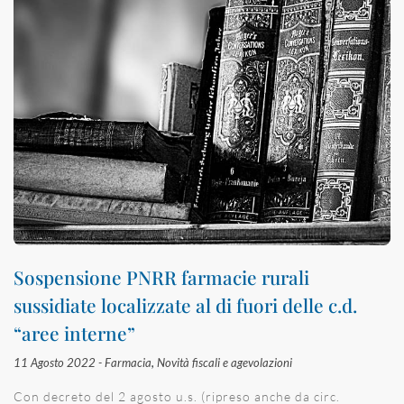
Sospensione PNRR farmacie rurali
sussidiate localizzate al di fuori delle c.d.
“aree interne”
11 Agosto 2022 -
Farmacia
,
Novità fiscali e agevolazioni
Con decreto del 2 agosto u.s. (ripreso anche da circ.