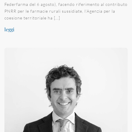
Federfarma del 6 agosto), facendo riferimento al contributo
PNRR per le farmacie rurali sussidiate, l’Agenzia per la
coesione territoriale ha […]
leggi