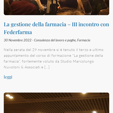
La gestione della farmacia – III incontro con
Federfarma
30 Novembre 2022 -
Consulenza del lavoro e paghe
,
Farmacia
Nella serata del 29 novembre si è tenuto il terzo e ultimo
appuntamento del corso di formazione “La gestione della
farmacia”, fortemente voluto da Studio Marcolungo
Nuvoloni & Associati e […]
leggi