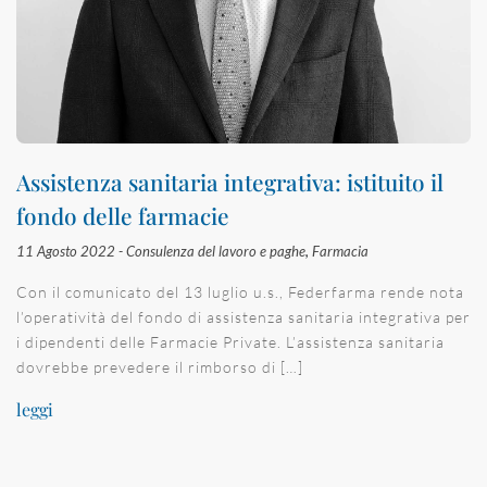
Assistenza sanitaria integrativa: istituito il
fondo delle farmacie
11 Agosto 2022 -
Consulenza del lavoro e paghe
,
Farmacia
Con il comunicato del 13 luglio u.s., Federfarma rende nota
l’operatività del fondo di assistenza sanitaria integrativa per
i dipendenti delle Farmacie Private. L’assistenza sanitaria
dovrebbe prevedere il rimborso di […]
leggi