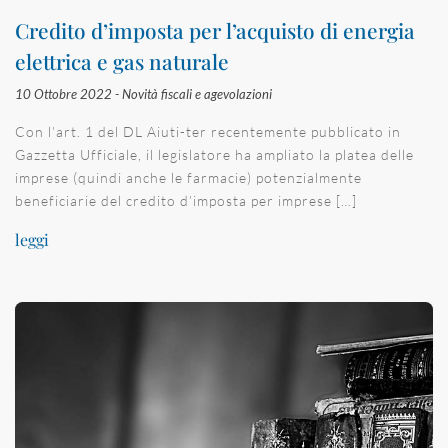
Credito d’imposta per l’acquisto di energia
elettrica e gas naturale
10 Ottobre 2022 -
Novità fiscali e agevolazioni
Con l’art. 1 del DL Aiuti-ter recentemente pubblicato in
Gazzetta Ufficiale, il legislatore ha ampliato la platea delle
imprese (quindi anche le farmacie) potenzialmente
beneficiarie del credito d’imposta per imprese […]
leggi