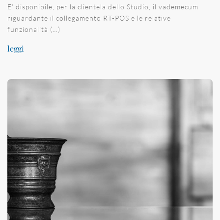
E’ disponibile, per la clientela dello Studio, il vademecum
riguardante il collegamento RT-POS e le relative
funzionalità (…)
leggi