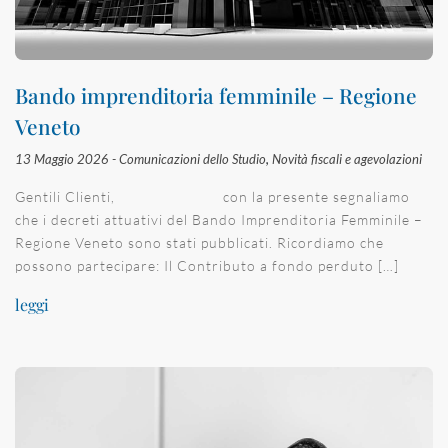
Bando imprenditoria femminile – Regione
Veneto
13 Maggio 2026 -
Comunicazioni dello Studio
,
Novità fiscali e agevolazioni
Gentili Clienti, con la presente segnaliamo
che i decreti attuativi del Bando Imprenditoria Femminile –
Regione Veneto sono stati pubblicati. Ricordiamo che
possono partecipare: Il Contributo a fondo perduto […]
leggi