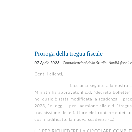
Proroga della tregua fiscale
07 Aprile 2023 -
Comunicazioni dello Studio
,
Novità fiscali 
Gentili clienti,
facciamo seguito alla nostra circ. 8/2
Ministri ha approvato il c.d. “decreto bollette” 
nel quale è stata modificata la scadenza – pre
2023,
i.e.
oggi – per l’adesione alla c.d. “tregu
trasmissione delle fatture elettroniche e dei cor
così modificato, la nuova scadenza (…)
(…) PER RICHIEDERE LA CIRCOLARE COMPLE