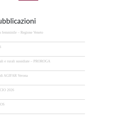
ubblicazioni
a femminile – Regione Veneto
S
li e rurali sussidiate – PROROGA
o di AGIFAR Verona
CIO 2026
POS