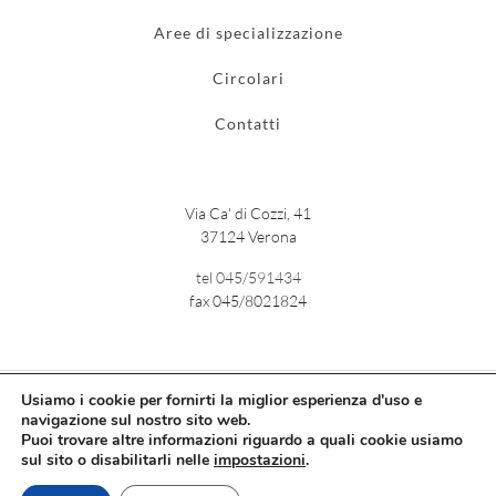
Aree di specializzazione
Circolari
Contatti
Via Ca' di Cozzi, 41
37124 Verona
tel 045/591434
fax 045/8021824
Usiamo i cookie per fornirti la miglior esperienza d'uso e
navigazione sul nostro sito web.
Copyright © / CF e PI: 02727240232 /
Privacy policy e cookie policy
/
Puoi trovare altre informazioni riguardo a quali cookie usiamo
Credits
sul sito o disabilitarli nelle
impostazioni
.
Studio Marcolungo Nuvoloni & Associati