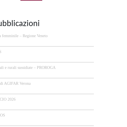
ubblicazioni
a femminile – Regione Veneto
S
li e rurali sussidiate – PROROGA
o di AGIFAR Verona
CIO 2026
POS