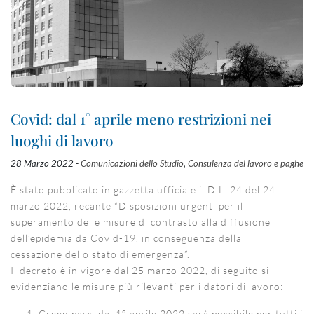
Covid: dal 1° aprile meno restrizioni nei
luoghi di lavoro
28 Marzo 2022 -
Comunicazioni dello Studio
,
Consulenza del lavoro e paghe
È stato pubblicato in gazzetta ufficiale il D.L. 24 del 24
marzo 2022, recante “Disposizioni urgenti per il
superamento delle misure di contrasto alla diffusione
dell’epidemia da Covid-19, in conseguenza della
cessazione dello stato di emergenza”.
Il decreto è in vigore dal 25 marzo 2022, di seguito si
evidenziano le misure più rilevanti per i datori di lavoro:
Green pass: dal 1° aprile 2022 sarà possibile per tutti i