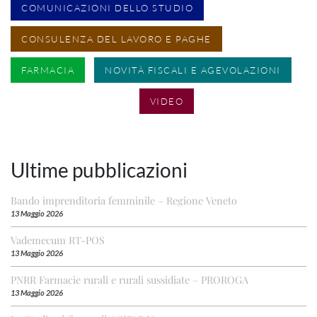
COMUNICAZIONI DELLO STUDIO
CONSULENZA DEL LAVORO E PAGHE
FARMACIA
NOVITÀ FISCALI E AGEVOLAZIONI
SENZA CATEGORIA
VIDEO
Ultime pubblicazioni
Bando imprenditoria femminile – Regione Veneto
13 Maggio 2026
Vademecum RT-POS
13 Maggio 2026
PNRR Farmacie rurali e rurali sussidiate – PROROGA
13 Maggio 2026